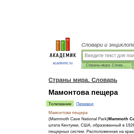
Словари и энциклоп
academic.ru
Страны мира. Словарь
Страны мира. Словарь
Мамонтова пещера
Толкование
Перевод
Мамонтова
пещера
(
Mаmmoth
Cave
National
Park
)
Mаmmoth
C
штата
Кентукки
,
США
,
образованный
в
1926
пещерных
систем
.
Расположенная
на
кра