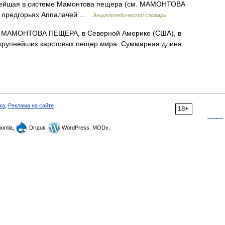
упнейшая в системе Мамонтова пещера (см. МАМОНТОВА
х предгорьях Аппалачей …
Энциклопедический словарь
МАМОНТОВА ПЕЩЕРА, в Северной Америке (США), в
 крупнейших карстовых пещер мира. Суммарная длина
ка
,
Реклама на сайте
18+
omla,
Drupal,
WordPress, MODx.