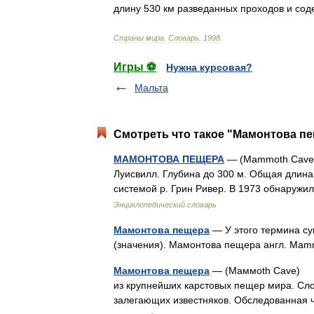
длину
530
км
разведанных
проходов
и
сод
Страны
мира
.
Словарь
.
1998
.
Игры ⚽
Нужна курсовая?
Мальта
Смотреть что такое "Мамонтова пе
МАМОНТОВА ПЕЩЕРА
— (Mammoth Cave) 
Луисвилл. Глубина до 300 м. Общая длина
системой р. Грин Ривер. В 1973 обнаруж
Энциклопедический словарь
Мамонтова пещера
— У этого термина су
(значения). Мамонтова пещера англ. M
Мамонтова пещера
— (Маммоth Cave) пе
из крупнейших карстовых пещер мира. Сло
залегающих известняков. Обследованная