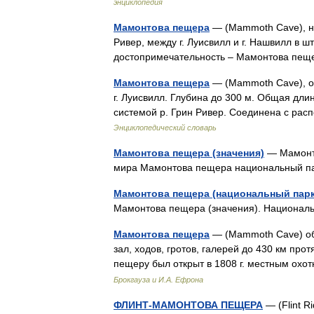
энциклопедия
Мамонтова пещера
— (Mammoth Cave), нац
Ривер, между г. Луисвилл и г. Нашвилл в шт
достопримечательность – Мамонтова пе
Мамонтова пещера
— (Mammoth Cave), од
г. Луисвилл. Глубина до 300 м. Общая дли
системой р. Грин Ривер. Соединена с ра
Энциклопедический словарь
Мамонтова пещера (значения)
— Мамонт
мира Мамонтова пещера национальный п
Мамонтова пещера (национальный парк
Мамонтова пещера (значения). Национа
Мамонтова пещера
— (Mammoth Cave) об
зал, ходов, гротов, галерей до 430 км прот
пещеру был открыт в 1808 г. местным охо
Брокгауза и И.А. Ефрона
ФЛИНТ-МАМОНТОВА ПЕЩЕРА
— (Flint R