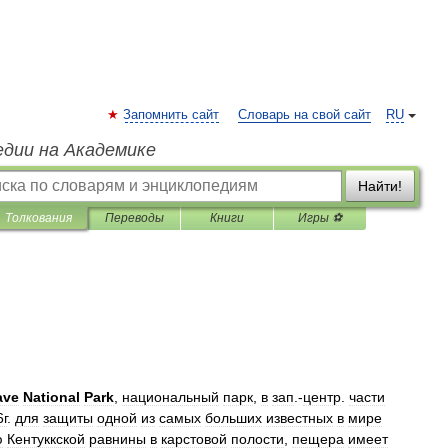
Запомнить сайт
Словарь на свой сайт
RU
едии на Академике
Найти!
Толкования
Переводы
Книги
Игры ⚽
ave
National
Park
,
национальный
парк
,
в
зап
.-
центр
.
части
г
.
для
защиты
одной
из
самых
больших
известных
в
мире
ю
Кентуккской
равнины
в
карстовой
полости
,
пещера
имеет