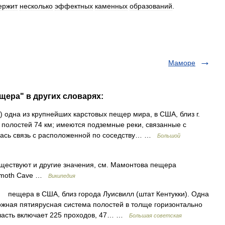
ержит
несколько
эффектных
каменных
образований
.
Маморе
щера" в других словарях:
одна из крупнейших карстовых пещер мира, в США, близ г.
 полостей 74 км; имеются подземные реки, связанные с
илась связь с расположенной по соседству… …
Большой
ществуют и другие значения, см. Мамонтова пещера
ammoth Cave …
Википедия
щера в США, близ города Луисвилл (штат Кентукки). Одна
жная пятиярусная система полостей в толще горизонтально
 часть включает 225 проходов, 47… …
Большая советская