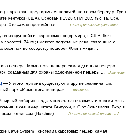
. парк в зап. предгорьях Аппалачей, на левом берегу р. Грин
ате Кентукки (США). Основан в 1926 г. Пл. 20,5 тыс. га. Осн.
щера. Это самая протяжённая… …
Географическая энциклопедия
на из крупнейших карстовых пещер мира, в США, близ
на полостей 74 км; имеются подземные реки, связанные с
сположенной по соседству пещерой Флинт Ридж …
ова пещера: Мамонтова пещера самая длинная пещера
арк, созданный для охраны одноименной пещеры …
Википедия
)
— У этого термина существуют и другие значения, см.
льный парк «Мамонтова пещера» …
Википедия
ширный лабиринт подземных сталактитовых и сталагмитовых
яжения, в сев. амер. штате Кентукки, к Ю от Люисвилля. Вход в
тником Гетчинсом (Hutchins);… …
Энциклопедический словарь Ф.А.
idge Cawe System), систеима карстовых пещер, самая